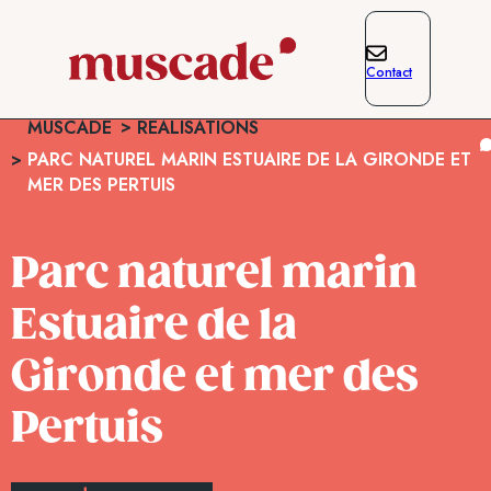
Contact
MUSCADE
RÉALISATIONS
PARC NATUREL MARIN ESTUAIRE DE LA GIRONDE ET
MER DES PERTUIS
Parc naturel marin
Estuaire de la
Gironde et mer des
Pertuis